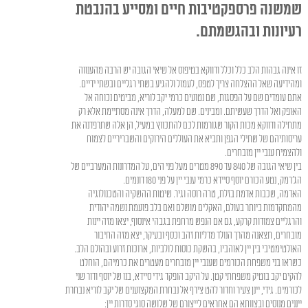
שמשנה פרספקטיבות חיים ומסייע בהנבטת
רעיונות ובהגשמתם.
זו אינה גבהות הלב כלל וכלל ודווקא בטיפוס אל שיאי הגובה יש הרבה מהענווה
ומהידיעה שאל ההצלחה צריך לטפס, לעמול ולהגיע בשתי רגליים ובשתי ידיים.
אתם עומדים שם על הפסגות, שם נטועים כרמי יקב לוריא, מביטים נכוחה אל
האופק ואל הדרך שעשיתם. ומבינים. שם למעלה, הדרך אינה מסתיימת אלא רק
מתחילה ודווקא מכות הקור שגורמות לכם להתכווץ במעיל, הן אלה שתרפדנה את
עריסותיהם של שתילי הגפן ותביא את העוללים הירוקים והשבריריים לצמוח
ולהצמיח ענבי יין מובחרים.
בין שיאי הגובה של 840 עד 890 מטרים מעל פני הים, על המדרונות המערביים של
הג'רמק, נטע הכורם יוסף סיידא כרמי ענבי יין על פני 180 דונמים.
האדמה, שכבות אדמת בזלת, טרה רוסה וגיר. שיטות ההשקיה והטכנולוגיה
מהמתקדמות ביותר בעולם, האקלים מושלם ואם בלב פועמת נשמה יהודית
והרגליים צמודות קרקע, גם אם הנפש מרחפת בגבהי אינסוף, יצאו מזה יינות
מובחרים, תצאנה מהרך הנולד מדליות זהב וכסף ובעיקר, יצא מזה החיבור
האולטימטיבי בין יין לאוהביו, בהשקת כוסות לולביות, ארוכות זרוע ובהולם הלב.
כשראו בני משפחת הכורמים שענבי יין מובחרים מעטרים את כרמיהם, הוחלט
להקים יקב בוטיק משפחתי קטן. על היקב הופקד גידי סיידא, בנו של יוסף ודור שני
לכורמים. גידי, יינן צעיר וחדור להט צירף אל נבחרת המקצוענים של יקב לוריא נבחרת
ייננים מנוסים ובצוותא הם אחראים לייצורם של שלושה סוגי סדרות יין: