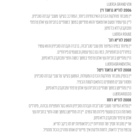
LUERIA Grand Vin
2006 לוריא גראנד וין
יין מובחר מחלקות הכרם האיכותיות ביותר, המורכב בעיקר מענבי קברנה סוביניון.
ליין גוף עשיר וטעם ארומאטי והוא מתיישן במשך כשנתיים בחביות עץ אלון צרפתי
ומבוקבק ללא כל סינון.
LUERIA Rouge
2007 לוריא רוג'
יין מיוחד במינו המיוצר מזן ענבי סנג"ובזה, ברברה וקברנה סוביניון והוא עשיר
במינרלים ובחומציות, כמו גם בגוף עמוק ובטעמים פירותיים.
היין מתיישן בחביות עץ אלון צרפתי במשך כשנה וחצי ומבוקבק ללא סינון.
LUERIAGrandVital
2008 לוריא גראנד ויטל
יין בוטיק מובחר מחלקות הכרם המעולות, הנשען בעיקר על ענבי קברנה סוביניון
ומסוגי ענבים משתנים בהתאם לעונת הבציר.
היין מתיישן במשך שנתיים בחביות עץ אלון צרפתי ומבוקבק ללא סינון,
LUERIARosso
2008 לוריא רוסו
יין נפלא המיוצר מענבי סנג"ובזה וקברנה סוביניון והוא בעל חומציות גבוהה, מינרלים
מאדמת הכרם וטעמי פירות מודגשים. יין זה מתיישן במשך שנה וחצי בחביות עץ
אלון צרפתי ומבוקבק ללא סינון.
אז יין מובחר ונסיך של תחרויות יין בינלאומיות יש לנו ביקב לוריא.
עכשיו צריך לראות, לחוות ולדעת איך מייצרים אותו ומהיכן הכול מתחיל.