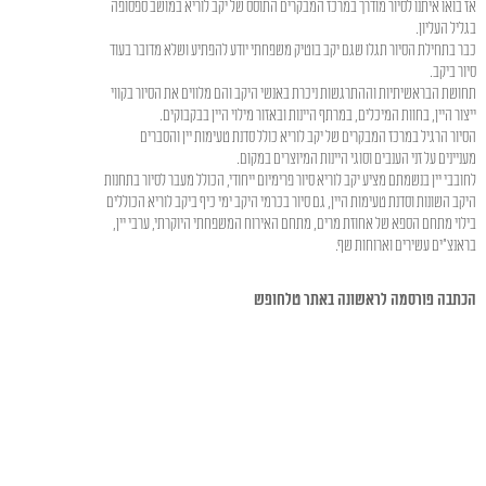
אז בואו איתנו לסיור מודרך במרכז המבקרים התוסס של יקב לוריא במושב ספסופה
בגליל העליון.
כבר בתחילת הסיור תגלו שגם יקב בוטיק משפחתי יודע להפתיע ושלא מדובר בעוד
סיור ביקב.
תחושת הבראשיתיות וההתרגשות ניכרת באנשי היקב והם מלווים את הסיור בקווי
ייצור היין, בחוות המיכלים, במרתף היינות ובאזור מילוי היין בבקבוקים.
הסיור הרגיל במרכז המבקרים של יקב לוריא כולל סדנת טעימות יין והסברים
מעניינים על זני הענבים וסוגי היינות המיוצרים במקום.
לחובבי יין בנשמתם מציע יקב לוריא סיור פרימיום ייחודי, הכולל מעבר לסיור בתחנות
היקב השונות וסדנת טעימות היין, גם סיור בכרמי היקב ימי כיף ביקב לוריא הכוללים
בילוי מתחם הספא של אחוזת מרים, מתחם האירוח המשפחתי היוקרתי, ערבי יין,
בראנצ"ים עשירים וארוחות שף.
הכתבה פורסמה לראשונה באתר טלחופש