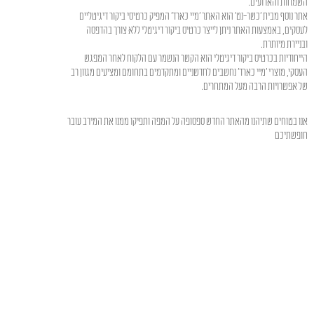
השמחות והארועים.
אתר נוסף מבית 'כשר-נט' הוא האתר 'מיי כארד' המפיק כרטיסי ביקור דיגיטליים
לעסקים, באמצעות האתר ניתן לייצר כרטיס ביקור דיגיטלי ללא צורך בהדפסה
ובניירת מיותרת.
הייחודיות בכרטיס ביקור דיגיטלי הוא הקשר הנשמר עם הלקוח לאחר המפגש
העסקי, מוצרי 'מיי כארד' נחשבים לחדשניים ומתקדמים בתחומם ומציעים מגוון רב
של אפשרויות הרבה מעל המתחרים.
אנו בטוחים שתיהנו מהאתר החדש ספסופה על המפה ותפיקו ממנו את המירב עובר
חופשתיכם