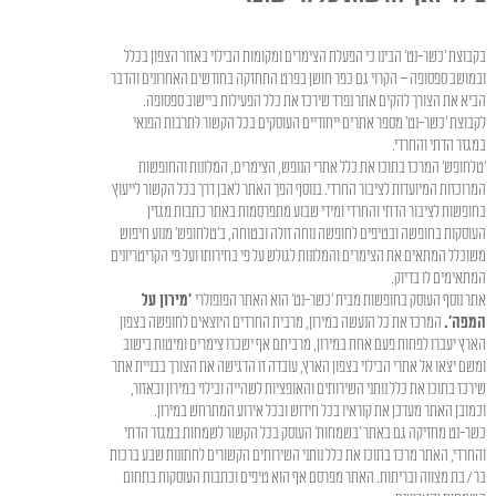
בקבוצת 'כשר-נט' הבינו כי הפעלת הצימרים ומקומות הבילוי באזור הצפון בכלל
ובמושב ספסופה – הקרוי גם כפר חושן בפרט התחזקה בחודשים האחרונים והדבר
הביא את הצורך להקים אתר נפרד שירכז את כלל הפעילות ביישוב ספסופה.
לקבוצת 'כשר-נט' מספר אתרים ייחודיים העוסקים בכל הקשור לתרבות הפנאי
במגזר הדתי והחרדי.
'טלחופש' המרכז בתוכו את כלל אתרי הנופש, הצימרים, המלונות והחופשות
המרוכזות המיועדות לציבור החרדי. בנוסף הפך האתר לאבן דרך בכל הקשור לייעוץ
בחופשות לציבור הדתי והחרדי ומידי שבוע מתפרסמות באתר כתבות מגזין
העוסקות בחופשה ובטיפים לחופשה נוחה זולה ובטוחה, ב'טלחופש' מנוע חיפוש
משוכלל המתאים את הצימרים והמלונות לגולש על פי בחירותו ועל פי הקריטריונים
המתאימים לו בדיוק.
אתר נוסף העוסק בחופשות מבית 'כשר-נט' הוא האתר הפופולרי
'מירון על
המפה'.
המרכז את כל הנעשה במירון, מרבית החרדים היוצאים לחופשה בצפון
הארץ יעברו לפחות פעם אחת במירון, מרביתם אף ישכרו צימרים ומיטות בישוב
ומשם יצאו אל אתרי הבילוי בצפון הארץ, עובדה זו הדגישה את הצורך בבניית אתר
שירכז בתוכו את כלל נותני השירותים והאופציות לשהייה ובילוי במירון ובאזור,
וכמובן האתר מעדכן את קוראיו בכל חידוש ובכל אירוע המתרחש במירון.
כשר-נט מחזיקה גם באתר 'בשמחות' העוסק בכל הקשור לשמחות במגזר הדתי
והחרדי, האתר מרכז בתוכו את כלל נותני השירותים הקשורים לחתונות שבע ברכות
בר / בת מצווה ובריתות. האתר מפרסם אף הוא טיפים וכתבות העוסקות בתחום