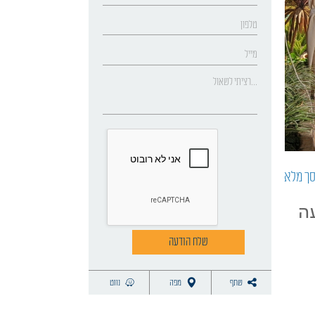
סך מלא
שתף
מפה
נווט