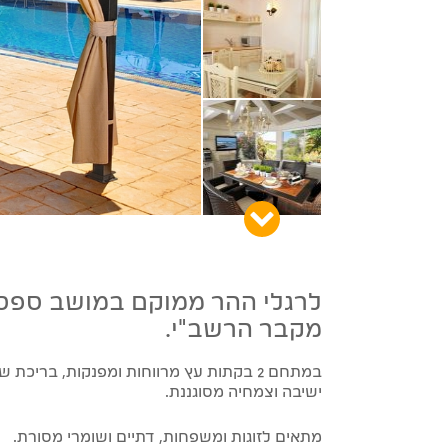
לרגלי ההר ממוקם במושב ספסופה בגליל העליון. ובמרחק של 5 דקות נסיעה
מקבר הרשב"י.
במתחם 2 בקתות עץ מרווחות ומפנקות, בריכת שחיה, ג'קוזי ענק, פינת מנגל, מיטות שיזוף, פינות
ישיבה וצמחיה מסוגננת.
מתאים לזוגות ומשפחות, דתיים ושומרי מסורת.