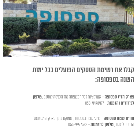
קבלו את רשימת העסקים הפועלים בכל ימות
השנה בספסופה:
פארק הדיג ספסופה
– אטרקציות לכל המשפחה מול הכניסה למושב ,
טלפון
לבירורים והזמנות
– 058-4478477
חווית שטח ספסופה
– טיולי שטח בספסופה, ממוקם בתוך פארק הדיג שמול
הכניסה למושב,
טלפון להזמנות
– 055-9977382