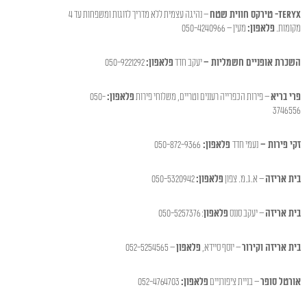
TERYX- טירקס חווית שטח
– נהיגה עצמית ללא מדריך לזוגות ומשפחות עד 4
מקומות.
פלאפון:
מעין – 050-4240966
השכרת אופניים חשמליות –
יעקב חדד
פלאפון:
050-9221292
פרי בריא
– פירות הכפרייה רעננים וטריים, משלוחי פירות
פלאפון:
050-
3746556
זקי פירות –
נעמי חדד
פלאפון:
050-872-9366
בית אריזה
– א.ג.מ. צפון
פלאפון:
050-5320942
בית אריזה
– יעקב סננס
פלאפון
: 050-5257376
בית אריזה וקירור
– יוסף סיידא,
פלאפון
– 052-5254565
אורטל סופר
– בניית ציפורניים
פלאפון:
052-4764703