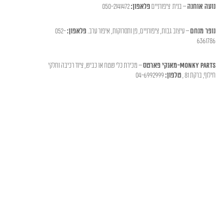
נועה אוחנה
– בנית ציפורניים
פלאפון:
050-2141472
נופר מנחם
– עיצוב גבות, ציפורניים, פן ותסרוקות, איפור ערב.
פלאפון:
052-
6361786
Monky Parts-מאנקי פארטס
– מכירת כלי שטח או כביש, ציוד רכיבה וחלקי
חילוף, ברקת 81 ,
טלפון:
04-6992999