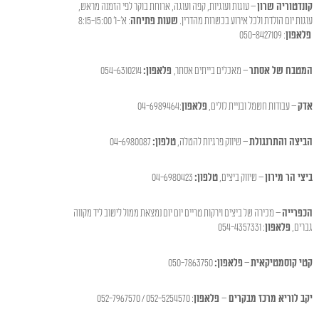
קונדטוריה שרון
– עוגות ועוגיות, קפה ועוגה, ארוחת בוקר לפי הזמנה מראש,
עוגות יום הולדת ולכל אירוע בכשרות מהדרין.
שעות פתיחה
: א'-ו' 8:15-15:00
פלאפון
: 050-8427109
המטבח של אסתר
– מאכלים בייתים אסתר,
פלאפון:
054-6310214
אדק
– עבודות חשמל ובניית לולים,
פלאפון
:04-6989464
הביצה והתרנגולת
– שיווק פרגיות להטלה,
טלפון:
04-6980087
ביצי הר מירון
– שיווק ביצים,
טלפון:
04-6980423
הכפרייה
– מכירה של ביצים וירקות טריים יום יום נמצאת ממול לישוב ליד מקווה
גברים,
פלאפון
: 054-4357331
קטי קוסמטיקאית
–
פלאפון:
050-7863750
יקב לוריא מרכז מבקרים
–
פלאפון
: 052-5254570 / 052-7967570