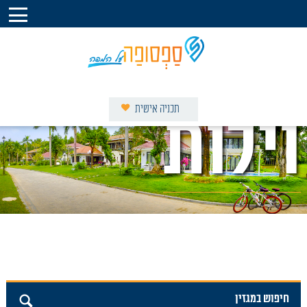
תכניה אישית
וילות
דף הבית – ספסופה על המפה
וילות נופש בספסופה
צימרים בספסופה
מסעדות ואוכל מוכן
מסלולים באזור
אטרקציות בסביבה
קברי צדיקים
המגזין
אודות
חיפוש במגזין
צור קשר