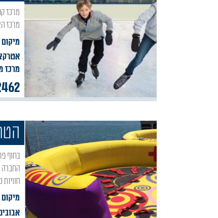
מרכז קנדה – מרכז האטרקציות של הצפון במושבה מטולה, בקצה הצפוני והיפיפה של ארצנו נמצא
מרכז הא
מיקום 
אטרקצי
מרכז מ
2462
הטרפ
בחוף פרטי בכינרת, אל מול הרי הגולן, מרכזת חברת הטרפז את הפעילות הספורטיבית שלה.
החברה מ
חוויות 
מיקום 
אבובים