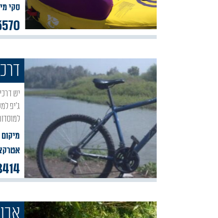
סקי מי
3570
דרכי
יש דרכים לטייל בגולן, אבל אפשר לטייל בגולן עם דרכים בגולן טיולי אופניים המספקים מורי דרך,
ג׳יפ למ
למוסדות,
מיקום :
אטרקצי
8414
אבוק