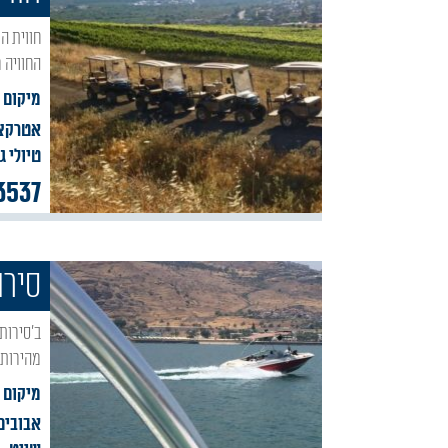
חווית השטח בספסופה מרכזת לך המטייל באזור הגליל את שלל האטרקציות הנמצאות בסביבה.
החוויה 
מיקום :
אטרקצי
טיולי ג
3537
סירו
ב'סירות הטיילת טייפון', תמצאו מגוון עצום של פעילות ספורט ימי, סירות נהיגה עצמאית, סירות
מהירות, 
מיקום 
אבובים