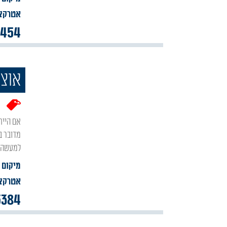
אטרקצי
3454
אוצר
ה
אם הייתם בצפת ולא הספקתם לבקר ב'אוצר הסת"ם צפת' – כאילו לא ביקרתם בעיר. נראה כי
מדובר ב
למעשה, 
מיקום 
אטרקצי
5384