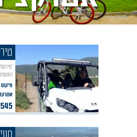
טירק
'טירקס' טיולי שטח בספסופה מציעים חווית שטח אתגרית מלאת אדרנלין וטעימה מנופי הגליל
המקסימי
מיקום 
אטרקצי
3545
חווי