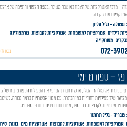
טרקציות מרכז קנדה.
: מטולה
- גליל עליון
ות לילדים
אטרקציות למשפחות
אטרקציות לקבוצות
טרמפולינה
בקרים
משחקייה
072-390
כנסו להכ
ז – ספורט ימי
ציעה שלל פעילויות ייחודיות במי הכינרת, עם מגוון אפשרויות ברמה גבוהה, לשילוב
ספורט ימי ושייט, לקבוצות, בתי ספר, משפחות ויחידים. הטרפז ספורט…
: טבריה
- גליל תחתון
אטרקציות למשפחות
אטרקציות לקבוצות
אטרקציות מים
בננות
סירו