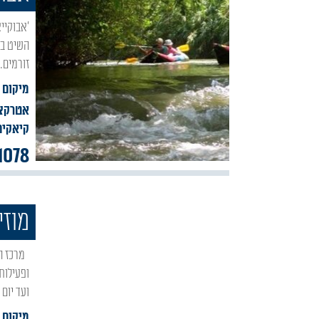
'אבוקייאק' החברה הוותיקה והמוכרת בתחום השיט בקייאקים בנהר הירדן והיחידה השומרת שבת.
השיט במ
זורמים. אורך הנתי
מיקום :
אטרקצי
קיאקים
1078
מוזי
מרכז המבקרים מוזיאון בית אוסישקין חושף את הקשר המיוחד בין האדם לטבע, בילוי טבעי
ופעילות 
ועד יום 
מיקום :