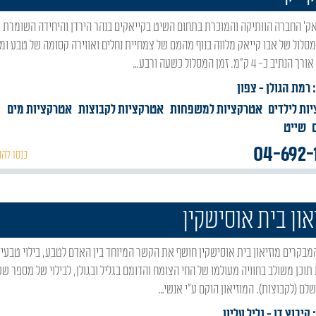
סלול של אבו קייאק מלווה בנוף מהמם של צמחיית נחלים ואווירה קסומה של טבע ומ
ב כ- 4 ק"מ. זמן המסלול כשעה ורבע…
 רמת הגולן
- צפון
ות לילדים
אטרקציות למשפחות
אטרקציות לקבוצות
אטרקציות מים
שייט
04-692-
כנסו להכ
און בית אוסישקין
תוכן משולב בחוויה מעולמו של החי הצומח והדומם בגליל ובגולן, לבילוי של מספר שע
שלם (לקבוצות). המוזיאון הוקם ע"י אנשי…
 קיבוץ דן
- גליל עליון