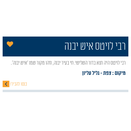
הו
רבי לויטס איש יבנה
רבי לויטס היה תנא בדור השלישי. חי בעיר יבנה, וזהו מקור שמו 'איש יבנה'.
מיקום : צפת
- גליל עליון
כנסו להכיר!