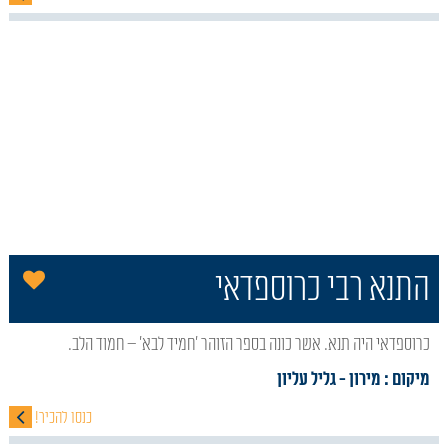
הו
התנא רבי כרוספדאי
כרוספדאי היה תנא. אשר כונה בספר הזוהר 'חמיד לבא' – חמוד הלב.
מיקום : מירון
- גליל עליון
כנסו להכיר!