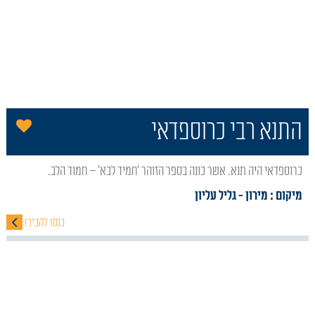
הו
התנא רבי כרוספדאי
כרוספדאי היה תנא. אשר כונה בספר הזוהר 'חמיד לבא' – חמוד הלב.
מיקום : מירון
- גליל עליון
כנסו להכיר!