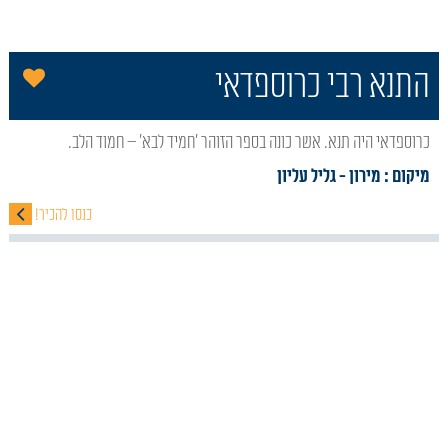
הו
התנא רבי כרוספדאי
כרוספדאי היה תנא. אשר כונה בספר הזוהר 'חמיד לבא' – חמוד הלב.
מיקום : מירון
- גליל עליון
כנסו להכיר!