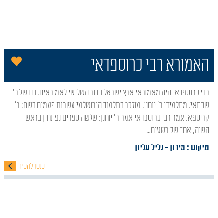
הו
האמורא רבי כרוספדאי
רבי כרוספדאי היה מאמוראי ארץ ישראל בדור השלישי לאמוראים. בנו של ר'
שבתאי. מתלמידי ר' יוחנן. מוזכר בתלמוד הירושלמי עשרות פעמים בשם: ר'
קריספא. אמר רבי כרוספדאי אמר ר' יוחנן: שלשה ספרים נפתחין בראש
השנה, אחד של רשעים…
מיקום : מירון
- גליל עליון
כנסו להכיר!