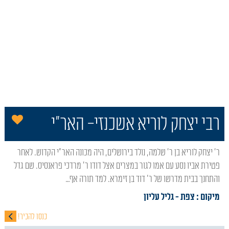
הו
רבי יצחק לוריא אשכנזי- האר"י
ר' יצחק לוריא בן ר' שלמה, נולד בירושלים, היה מכונה האר"י הקדוש. לאחר
פטירת אביו נסע עם אמו לגור במצרים אצל דודו ר' מרדכי פראנסיס. שם גדל
והתחנך בבית מדרשו של ר' דוד בן זימרא. למד תורה אף…
מיקום : צפת
- גליל עליון
כנסו להכיר!