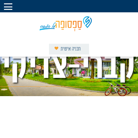
תכניה אישית
קברי-צדיקי
דף הבית – ספסופה על המפה
וילות נופש בספסופה
צימרים בספסופה
מסעדות ואוכל מוכן
מסלולים באזור
אטרקציות בסביבה
קברי צדיקים
המגזין
אודות
צור קשר