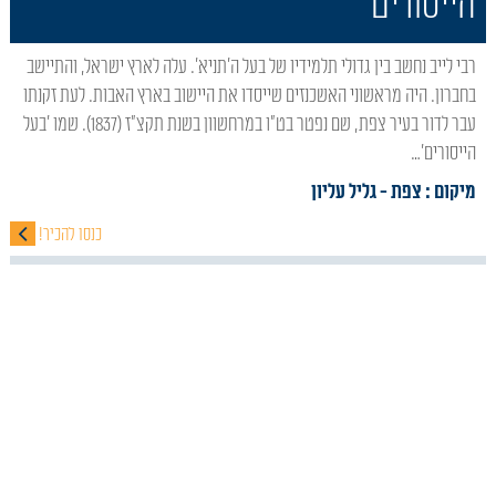
הייסורים'
רבי לייב נחשב בין גדולי תלמידיו של בעל ה'תניא'. עלה לארץ ישראל, והתיישב
בחברון. היה מראשוני האשכנזים שייסדו את היישוב בארץ האבות. לעת זקנתו
עבר לדור בעיר צפת, שם נפטר בט"ו במרחשוון בשנת תקצ"ז (1837). שמו 'בעל
הייסורים'…
מיקום : צפת
- גליל עליון
כנסו להכיר!