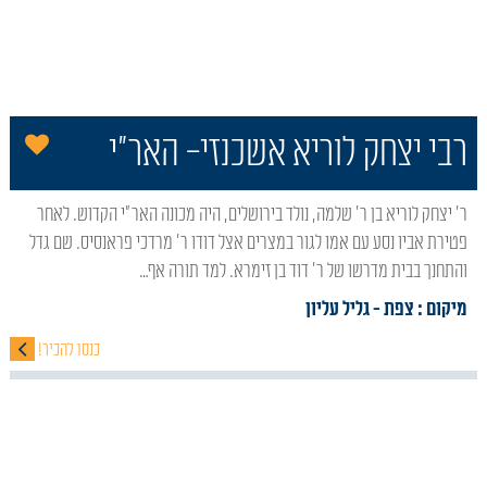
הו
רבי יצחק לוריא אשכנזי- האר"י
ר' יצחק לוריא בן ר' שלמה, נולד בירושלים, היה מכונה האר"י הקדוש. לאחר
פטירת אביו נסע עם אמו לגור במצרים אצל דודו ר' מרדכי פראנסיס. שם גדל
והתחנך בבית מדרשו של ר' דוד בן זימרא. למד תורה אף…
מיקום : צפת
- גליל עליון
כנסו להכיר!