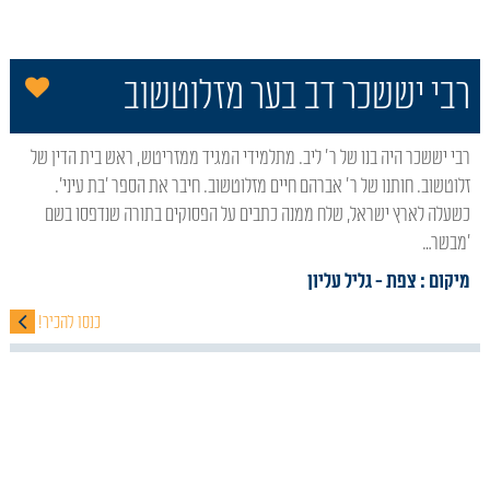
הו
רבי יששכר דב בער מזלוטשוב
רבי יששכר היה בנו של ר' ליב. מתלמידי המגיד ממזריטש, ראש בית הדין של
זלוטשוב. חותנו של ר' אברהם חיים מזלוטשוב. חיבר את הספר 'בת עיני'.
כשעלה לארץ ישראל, שלח ממנה כתבים על הפסוקים בתורה שנדפסו בשם
'מבשר…
מיקום : צפת
- גליל עליון
כנסו להכיר!