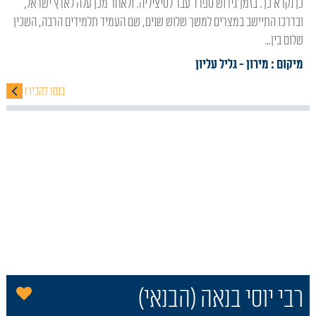
כן נקרא כך. בזמן גירוש ספרד עבר לסיציליה. ולאחר מכן עלה לארץ ישראל,
ובדרכו התיישב במצרים למשך שלוש שנים, שם העמיד תלמידים הרבה, השכין
שלום בין…
מיקום : מירון
- גליל עליון
כנסו להכיר!
הו
רבי יוסי בנאה (הבנאי)