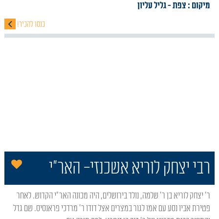
מיקום : צפת
- גליל עליון
כנסו להכיר!
הו
רבי יצחק לוריא אשכנזי- האר"י
ר' יצחק לוריא בן ר' שלמה, נולד בירושלים, היה מכונה האר"י הקדוש. לאחר
פטירת אביו נסע עם אמו לגור במצרים אצל דודו ר' מרדכי פראנסיס. שם גדל