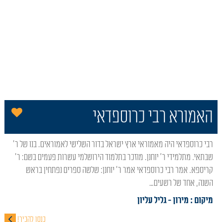
הו
האמורא רבי כרוספדאי
רבי כרוספדאי היה מאמוראי ארץ ישראל בדור השלישי לאמוראים. בנו של ר'
שבתאי. מתלמידי ר' יוחנן. מוזכר בתלמוד הירושלמי עשרות פעמים בשם: ר'
קריספא. אמר רבי כרוספדאי אמר ר' יוחנן: שלשה ספרים נפתחין בראש
השנה, אחד של רשעים…
מיקום : מירון
- גליל עליון
כנסו להכיר!