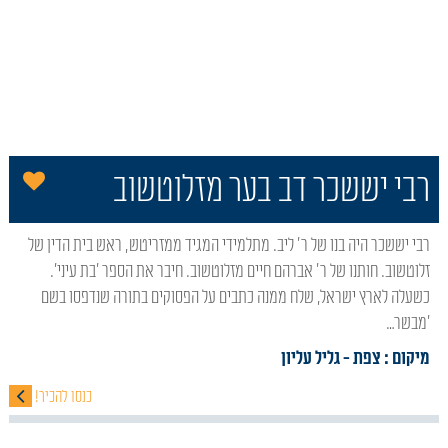
הו
רבי יששכר דב בער מזלוטשוב
רבי יששכר היה בנו של ר' ליב. מתלמידי המגיד ממזריטש, ראש בית הדין של
זלוטשוב. חותנו של ר' אברהם חיים מזלוטשוב. חיבר את הספר 'בת עיני'.
כשעלה לארץ ישראל, שלח ממנה כתבים על הפסוקים בתורה שנדפסו בשם
'מבשר…
מיקום : צפת
- גליל עליון
כנסו להכיר!