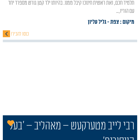
תלמיד חכם, ואת ראשית חינוכו קיבל ממנו. בהיותו ילד קטן גורש מספרד יחד
עם הוריו,…
מיקום : צפת
- גליל עליון
כנסו להכיר!
הו
רבי לייב מטערקעש – מאהליב – 'בעל