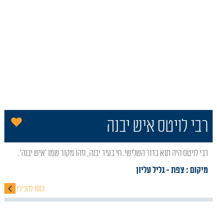
הו
רבי לויטס איש יבנה
רבי לויטס היה תנא בדור השלישי. חי בעיר יבנה, וזהו מקור שמו 'איש יבנה'.
מיקום : צפת
- גליל עליון
כנסו להכיר!