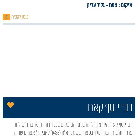
מיקום : צפת
- גליל עליון
כנסו להכיר!
הו
רבי יוסף קארו
רבי יוסף קארו היה מגדולי הרבנים והפוסקים בכל הדורות. מחבר ה'שולחן
ערוך' וה'בית יוסף'. נולד בספרד בשנת רמ"ח (1488) לאביו ר' אפרים שהיה