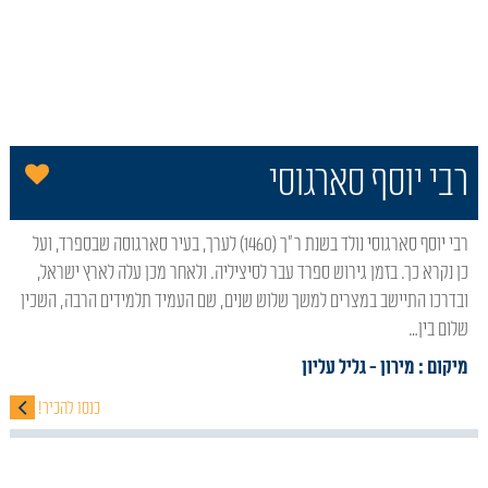
הו
רבי יוסף סארגוסי
רבי יוסף סארגוסי נולד בשנת ר"ך (1460) לערך, בעיר סארגוסה שבספרד, ועל
כן נקרא כך. בזמן גירוש ספרד עבר לסיציליה. ולאחר מכן עלה לארץ ישראל,
ובדרכו התיישב במצרים למשך שלוש שנים, שם העמיד תלמידים הרבה, השכין
שלום בין…
מיקום : מירון
- גליל עליון
כנסו להכיר!