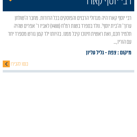
רבי יוסף קארו
רבי יוסף קארו היה מגדולי הרבנים והפוסקים בכל הדורות. מחבר ה'שולחן
ערוך' וה'בית יוסף'. נולד בספרד בשנת רמ"ח (1488) לאביו ר' אפרים שהיה
תלמיד חכם, ואת ראשית חינוכו קיבל ממנו. בהיותו ילד קטן גורש מספרד יחד
עם הוריו,…
מיקום : צפת
- גליל עליון
כנסו להכיר!