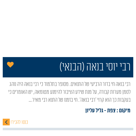
הו
רבי יוסי בנאה (הבנאי)
רבי בנאה חי בדור הרביעי של התנאים. מסופר בתלמוד כי רבי בנאה היה נוהג
לסמן מערות קבורה, על מנת שידע הציבור להימנע מטומאה, יש האומרים כי
בעקבות כך הוא קרוי 'רבי בנאה'. חי בזמנו של התנא רבי מאיר.…
מיקום : צפת
- גליל עליון
כנסו להכיר!