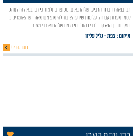
רבי בנאה חי בדור הרביעי של התנאים. מסופר בתלמוד כי רבי בנאה היה נוהג
לסמן מערות קבורה, על מנת שידע הציבור להימנע מטומאה, יש האומרים כי
בעקבות כך הוא קרוי 'רבי בנאה'. חי בזמנו של התנא רבי מאיר.…
מיקום : צפת
- גליל עליון
כנסו להכיר!
הו