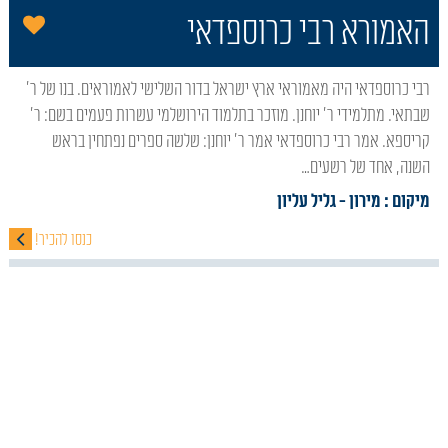
הו
האמורא רבי כרוספדאי
רבי כרוספדאי היה מאמוראי ארץ ישראל בדור השלישי לאמוראים. בנו של ר'
שבתאי. מתלמידי ר' יוחנן. מוזכר בתלמוד הירושלמי עשרות פעמים בשם: ר'
קריספא. אמר רבי כרוספדאי אמר ר' יוחנן: שלשה ספרים נפתחין בראש
השנה, אחד של רשעים…
מיקום : מירון
- גליל עליון
כנסו להכיר!