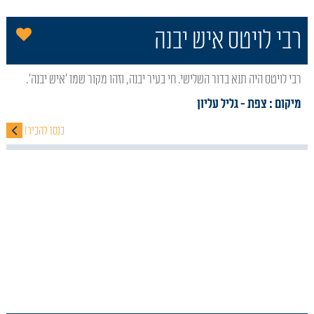
הו
רבי לויטס איש יבנה
רבי לויטס היה תנא בדור השלישי. חי בעיר יבנה, וזהו מקור שמו 'איש יבנה'.
מיקום : צפת
- גליל עליון
כנסו להכיר!