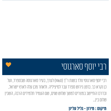
הו
רבי יוסף סארגוסי
רבי יוסף סארגוסי נולד בשנת ר"ך (1460) לערך, בעיר סארגוסה שבספרד, ועל
כן נקרא כך. בזמן גירוש ספרד עבר לסיציליה. ולאחר מכן עלה לארץ ישראל,
ובדרכו התיישב במצרים למשך שלוש שנים, שם העמיד תלמידים הרבה, השכין
שלום בין…
מיקום : מירון
- גליל עליון